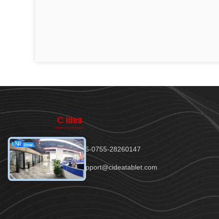
Telefon：86-0755-28260147
E-Mail：support@cideatablet.com