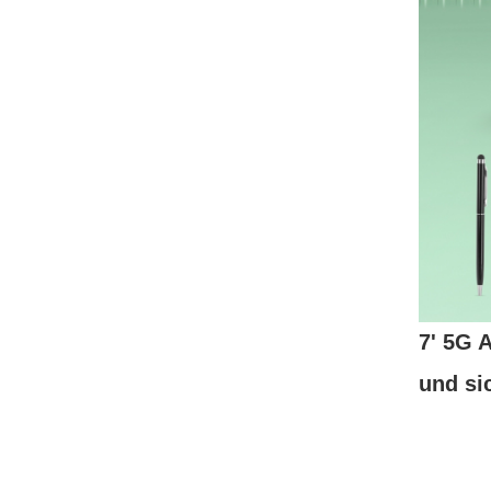
7' 5G 
und si