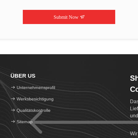
Submit Now
ÜBER US
S
Unternehmensprofil
Co
Werksbesichtigung
Das
Lie
Qualitätskontrolle
und
Sitemap
Wir