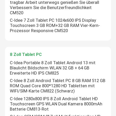
tragbar Arbeit unterwegs genießen Sie überall
Verbessern Sie die Benutzerfreundlichkeit
CM520
VR Show
C-Idee 7 Zoll Tablet PC 1024x600 IPS Display
Touchscreen 3 GB ROM+32 GB RAM Vier-Kern-
Prozessor Responsive CM520
Über uns
Fabrik Tour
8 Zoll Tablet PC
C-Idea Portable 8 Zoll Tablet Android 13 mit
Qualitätskontrolle
Blaulicht Bildschirm WLAN 32 GB + 64 GB
Erweiterte HD IPS CM825
Kontakt
C-Idee 8 Zoll Android Tablet PC 8 GB RAM 512 GB
ROM Quad Core 800*1280 HD Tabletten mit
WIFI/SIM-Karte CM822 (Schwarz)
Nachrichten
C-Idee 1280x800 IPS 8 Zoll Android Tablet HD
Touchscreen GPS WLAN Dual Kamera 8000mAh
Batterie CM813-Rot
Referenzen