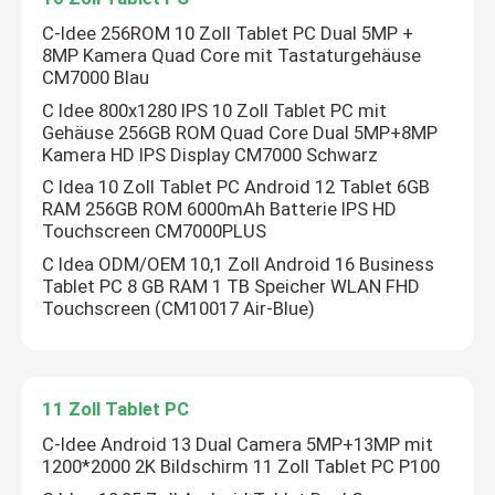
C-Idee 256ROM 10 Zoll Tablet PC Dual 5MP +
9 Zoll Tablet PC
8MP Kamera Quad Core mit Tastaturgehäuse
CM7000 Blau
C Idee 800x1280 IPS 10 Zoll Tablet PC mit
10 Zoll Tablet PC
Gehäuse 256GB ROM Quad Core Dual 5MP+8MP
Kamera HD IPS Display CM7000 Schwarz
C Idea 10 Zoll Tablet PC Android 12 Tablet 6GB
11 Zoll Tablet PC
RAM 256GB ROM 6000mAh Batterie IPS HD
Touchscreen CM7000PLUS
14 Zoll Tablet PC
C Idea ODM/OEM 10,1 Zoll Android 16 Business
Tablet PC 8 GB RAM 1 TB Speicher WLAN FHD
Touchscreen (CM10017 Air-Blue)
Universal-Tablettenhülle
11 Zoll Tablet PC
C-Idee Android 13 Dual Camera 5MP+13MP mit
1200*2000 2K Bildschirm 11 Zoll Tablet PC P100