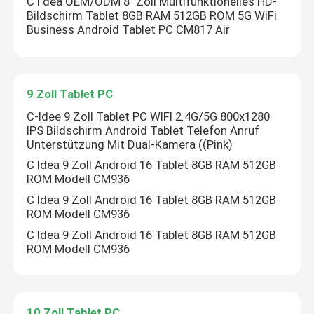
C I dea OEM/ODM 8" Zoll Multifunktionelles HD-
Bildschirm Tablet 8GB RAM 512GB ROM 5G WiFi
Business Android Tablet PC CM817 Air
Android - Tablet PC
Smart Tablet PC
9 Zoll Tablet PC
C-Idee 9 Zoll Tablet PC WIFI 2.4G/5G 800x1280
Tablets mit Touchscreen
IPS Bildschirm Android Tablet Telefon Anruf
Unterstützung Mit Dual-Kamera ((Pink)
C Idea 9 Zoll Android 16 Tablet 8GB RAM 512GB
Tablette Kidspad
ROM Modell CM936
C Idea 9 Zoll Android 16 Tablet 8GB RAM 512GB
ROM Modell CM936
Bildungs-Tablette für Schüler
C Idea 9 Zoll Android 16 Tablet 8GB RAM 512GB
ROM Modell CM936
7 Zoll Tablet PC
8 Zoll Tablet PC
10 Zoll Tablet PC