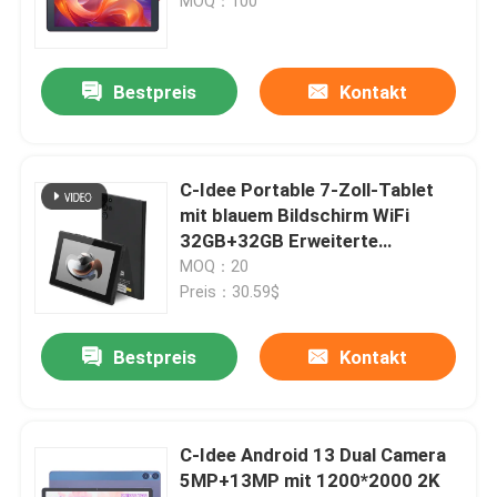
für Jugendliche Student CM915
MOQ：100
Bestpreis
Kontakt
C-Idee Portable 7-Zoll-Tablet
mit blauem Bildschirm WiFi
32GB+32GB Erweiterte
Doppelkamera zum Geschenk
MOQ：20
CM522 Schwarz
Preis：30.59$
Bestpreis
Kontakt
C-Idee Android 13 Dual Camera
5MP+13MP mit 1200*2000 2K