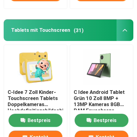
Tablets mit Touchscreen
(31)
C-Idee 7 Zoll Kinder-
C Idee Android Tablet
Touchscreen Tablets
Grün 10 Zoll 8MP +
Doppelkameras
13MP Kameras 8GB
Hochdefinitionsbildschirm
RAM Erwachsene
2+32G Gelb
Gaming Tablet CM7800
Bestpreis
Bestpreis