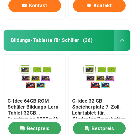
Kontakt
Kontakt
Bildungs-Tablette für Schüler
(36)
C-Idee 64GB ROM
C-Idee 32 GB
Schüler Bildungs-Lern-
Speicherplatz 7-Zoll-
Tablet 32GB
Lehrtablet für
Erweiterung 5000mAh
Studenten Dauerhaftes
CM78 Blau
Gehäuse
Bestpreis
Bestpreis
Elternkontrolle CM78-