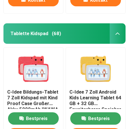
Kontakt
Kontakt
Tablette Kidspad
(68)
C-Idee Bildungs-Tablet
C-Idee 7 Zoll Android
7 Zoll Kidspad mit Kind
Kids Learning Tablet 64
Proof Case Großer
GB + 32 GB
Akku 5000mAh IWAWA
Erweiterbarer Speicher
Vorinstalliert CM80Red
HD Dual Kamera 2MP +
Bestpreis
Bestpreis
2MP CM80 Gelb