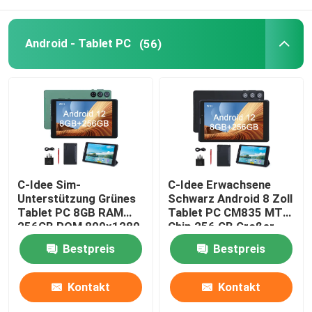
Android - Tablet PC
Android - Tablet PC
(56)
Smart Tablet PC
Tablets mit Touchscreen
Tablette Kidspad
C-Idee Sim-
C-Idee Erwachsene
Unterstützung Grünes
Schwarz Android 8 Zoll
Tablet PC 8GB RAM
Tablet PC CM835 MTK
Bildungs-Tablette für Schüler
256GB ROM 800x1280
Chip 256 GB Großer
IPS HD Bildschirm
Speicher GPS
Bestpreis
Bestpreis
Tablet mit Gehäuse
unterstützt
7 Zoll Tablet PC
CM835
Kontakt
Kontakt
8 Zoll Tablet PC