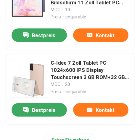
Bildschirm 11 Zoll Tablet PC
P100
MOQ：10
Preis：enquirable
Bestpreis
Kontakt
C-Idee 7 Zoll Tablet PC
1024x600 IPS Display
Touchscreen 3 GB ROM+32 GB
RAM Vier-Kern-Prozessor
MOQ：20
Responsive CM520
Preis：enquirable
Startseite
Bestpreis
Kontakt
Produkte
Videos