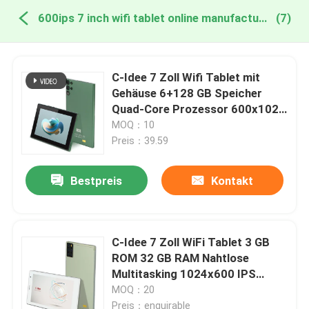
600ips 7 inch wifi tablet online manufacture
(7)
C-Idee 7 Zoll Wifi Tablet mit
Gehäuse 6+128 GB Speicher
Quad-Core Prozessor 600x1024
HD IPS Touchscreen CM522
MOQ：10
Grün
Preis：39.59
Bestpreis
Kontakt
C-Idee 7 Zoll WiFi Tablet 3 GB
ROM 32 GB RAM Nahtlose
Multitasking 1024x600 IPS
Display Responsive Touch
MOQ：20
CM520
Preis：enquirable