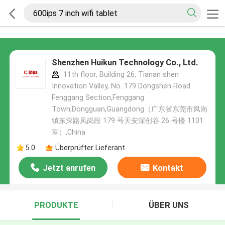
Shenzhen Huikun Technology Co., Ltd.
11th floor, Building 26, Tianan shen
Innovation Valley, No. 179 Dongshen Road
Fenggang Section,Fenggang
Town,Dongguan,Guangdong（广东省东莞市凤岗
镇东深路凤岗段 179 号天安深创谷 26 号楼 1101
室）,China
5.0
Überprüfter Lieferant
Jetzt anrufen
Kontakt
PRODUKTE
ÜBER UNS