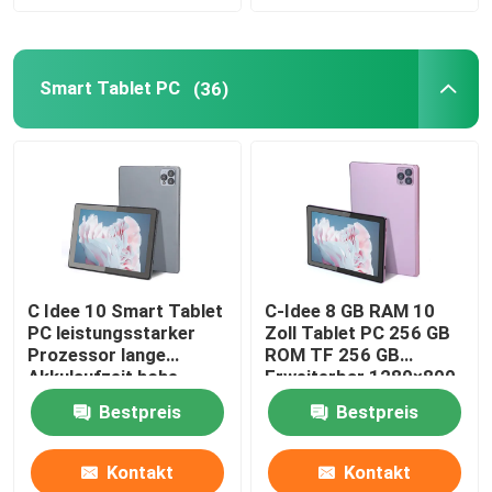
9 Zoll Tablet PC
Smart Tablet PC
(36)
10 Zoll Tablet PC
11 Zoll Tablet PC
14 Zoll Tablet PC
C Idee 10 Smart Tablet
C-Idee 8 GB RAM 10
Universal-Tablettenhülle
PC leistungsstarker
Zoll Tablet PC 256 GB
Prozessor lange
ROM TF 256 GB
Akkulaufzeit hohe
Erweiterbar 1280×800
Qualität Visuals
IPS Bildschirm
Bestpreis
Bestpreis
CM8000plus
10000mAh Batterie CM
8000plus
Kontakt
Kontakt