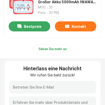
Großer Akku 5000mAh IWAWA
Vorinstalliert CM80Red
MOQ：20
Preis：32.99$
Bestpreis
Kontakt
Sehen Sie mehr an
Hinterlass eine Nachricht
Startseite
Wir rufen Sie bald zurück!
Produkte
Videos