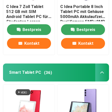
C Idea 7 Zoll Tablet
C Idea Portable 8 Inch
512 GB mit SIM
Tablet PC mit Gehäuse
Android - Tablet PC
Android Tablet PC für
5000mAh Akkulaufzeit
Studenten Lernen
Dual Kamera 5MP+8MP
CM525 Rot
Sim Card Slot Lila
Smart Tablet PC
Bestpreis
Bestpreis
Kontakt
Kontakt
Tablets mit Touchscreen
Tablette Kidspad
Smart Tablet PC
(36)
Bildungs-Tablette für Schüler
7 Zoll Tablet PC
8 Zoll Tablet PC