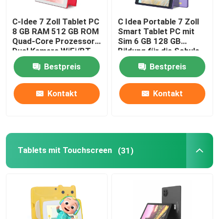
C-Idee 7 Zoll Tablet PC
C Idea Portable 7 Zoll
9 Zoll Tablet PC
8 GB RAM 512 GB ROM
Smart Tablet PC mit
Quad-Core Prozessor
Sim 6 GB 128 GB
Dual Kamera WiFi/BT
Bildung für die Schule
10 Zoll Tablet PC
für Jugendliche mit
CM525 ((Purple)
Bestpreis
Bestpreis
Gehäuse CM513 (rot)
11 Zoll Tablet PC
Kontakt
Kontakt
14 Zoll Tablet PC
Universal-Tablettenhülle
Tablets mit Touchscreen
(31)