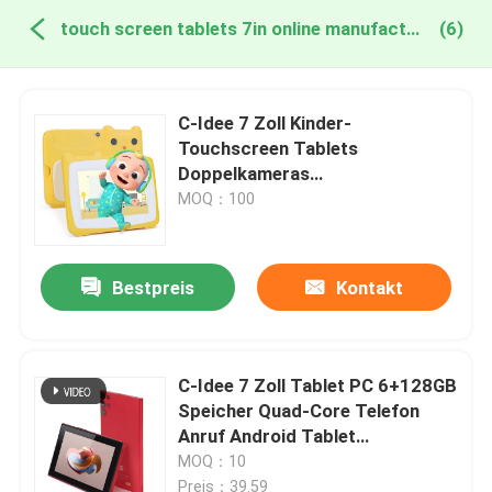
touch screen tablets 7in online manufacture
(6)
C-Idee 7 Zoll Kinder-
Touchscreen Tablets
Doppelkameras
Hochdefinitionsbildschirm
MOQ：100
2+32G Gelb
Bestpreis
Kontakt
C-Idee 7 Zoll Tablet PC 6+128GB
Speicher Quad-Core Telefon
Anruf Android Tablet
Unterstützung für Jugendliche
MOQ：10
Unterhaltung CM522
Preis：39.59