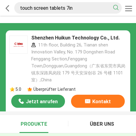
Shenzhen Huikun Technology Co., Ltd.
11th floor, Building 26, Tianan shen
Innovation Valley, No. 179 Dongshen Road
Fenggang Section,Fenggang
Town,Dongguan,Guangdong（广东省东莞市凤岗
镇东深路凤岗段 179 号天安深创谷 26 号楼 1101
室）,China
5.0
Überprüfter Lieferant
Jetzt anrufen
Kontakt
PRODUKTE
ÜBER UNS