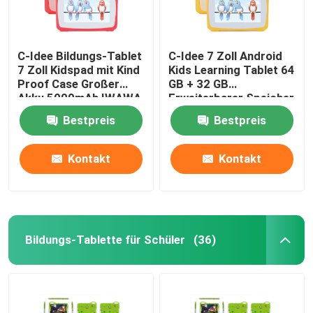
C-Idee Bildungs-Tablet
C-Idee 7 Zoll Android
7 Zoll Kidspad mit Kind
Kids Learning Tablet 64
Proof Case Großer
GB + 32 GB
Akku 5000mAh IWAWA
Erweiterbarer Speicher
Vorinstalliert CM80Red
HD Dual Kamera 2MP +
Bestpreis
Bestpreis
2MP CM80 Gelb
Kontakt
Kontakt
Bildungs-Tablette für Schüler
(36)