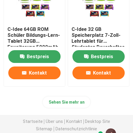
C-Idee 64GB ROM
C-Idee 32 GB
Schüler Bildungs-Lern-
Speicherplatz 7-Zoll-
Tablet 32GB
Lehrtablet für
Erweiterung 5000mAh
Studenten Dauerhaftes
CM78 Blau
Gehäuse
Bestpreis
Bestpreis
Elternkontrolle CM78-
Pink
Kontakt
Kontakt
Sehen Sie mehr an
Startseite
Über uns
Kontakt
Desktop Site
Sitemap
Datenschutzrichtlinie