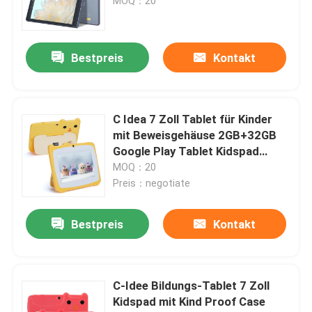
MOQ：20
Bestpreis
Kontakt
C Idea 7 Zoll Tablet für Kinder
mit Beweisgehäuse 2GB+32GB
Google Play Tablet Kidspad
CM82
MOQ：20
Preis：negotiate
Bestpreis
Kontakt
C-Idee Bildungs-Tablet 7 Zoll
Kidspad mit Kind Proof Case