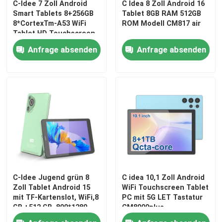
C-Idee 7 Zoll Android
C Idea 8 Zoll Android 16
Smart Tablets 8+256GB
Tablet 8GB RAM 512GB
8*CortexTm-A53 WiFi
ROM Modell CM817 air
Tablet HD Touchscreen
CM517 Luft
Anfrage absenden
Anfrage absenden
Startseite
C-Idee Jugend grün 8
C idea 10,1 Zoll Android
Produkte
Zoll Tablet Android 15
WiFi Touchscreen Tablet
mit TF-Kartenslot, WiFi,8
PC mit 5G LET Tastatur
GB +512 GB, 800*1280
CM8900plus
IPS Incell CM828
Videos