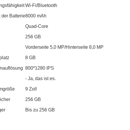
ngsfähigkeit
Wi-Fi/Bluetooth
 der Batterie
8000 mAh
Quad-Core
256 GB
Vorderseite 5,0 MP/Hinterseite 8,0 MP
platz
8 GB
rmauflösung
800*1280 IPS
- Ja, das ist es.
rmgröße
9 Zoll
icher
256 GB
ger
Bis zu 256 GB