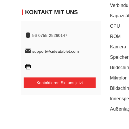
Verbindu
KONTAKT MIT UNS
Kapazität
CPU
86-0755-28260147
ROM
Kamera
support@cideatablet.com
Speicher
Bildschi
Mikrofon
Kontaktieren Sie uns jetzt
Bildschi
Innenspe
Außenla