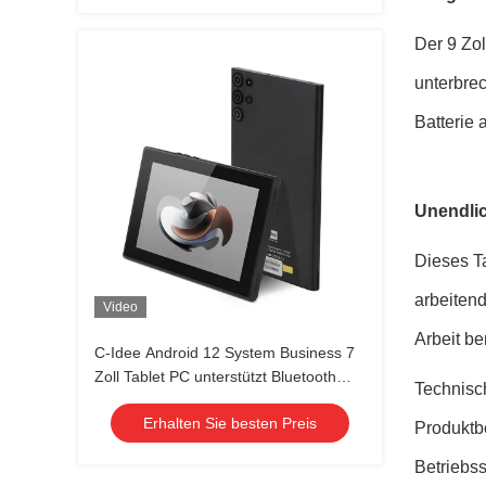
Der 9 Zol
unterbre
Batterie 
Unendlic
Dieses Ta
arbeitend
Video
Arbeit be
C-Idee Android 12 System Business 7
Zoll Tablet PC unterstützt Bluetooth
Technisc
Dual Card Calling mit Tastatur CM522
Erhalten Sie besten Preis
Produktb
Betriebs