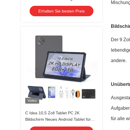
Mischung 
Blau
Erhalten Sie besten Preis
Bildschi
Der 9 Zo
lebendige
andere.
Unübertr
Ausgestat
Video
Aufgaben
C Idea 10,5 Zoll Tablet PC 2K
für alle
Bildschirm Neues Android Tablet für
Studenten Cm10500 Plus Grau