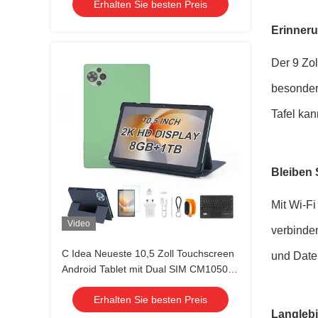
Erhalten Sie besten Preis
Erinner
Der 9 Zol
besonder
Tafel kan
Bleiben 
Mit Wi-Fi
Video
verbinden
C Idea Neueste 10,5 Zoll Touchscreen
und Daten
Android Tablet mit Dual SIM CM10500
Plus grün
Erhalten Sie besten Preis
Langlebi