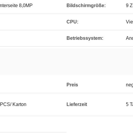
nterseite 8,0MP
Bildschirmgröße:
9 Z
CPU:
Vie
Betriebssystem:
And
Preis
neg
 PCS/ Karton
Lieferzeit
5 T