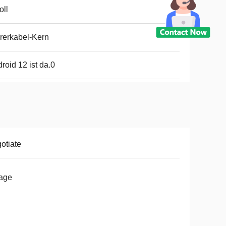
oll
rerkabel-Kern
roid 12 ist da.0
otiate
age