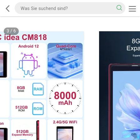
3
/
6