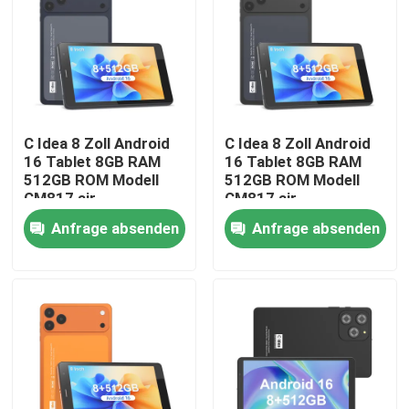
VR Show
Über uns
C Idea 8 Zoll Android
C Idea 8 Zoll Android
16 Tablet 8GB RAM
16 Tablet 8GB RAM
Fabrik Tour
512GB ROM Modell
512GB ROM Modell
CM817 air
CM817 air
Qualitätskontrolle
Anfrage absenden
Anfrage absenden
Kontakt
Nachrichten
Referenzen