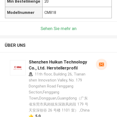
Min Bestellmenge
20
Modellnummer
CM818
Sehen Sie mehr an
ÜBER UNS
Shenzhen Huikun Technology
Co., Ltd. Herstellerprofil
11th floor, Building 26, Tianan
shen Innovation Valley, No. 179
Dongshen Road Fenggang
Section,Fenggang
Town,Dongguan,Guangdong（广东
省东莞市凤岗镇东深路凤岗段 179 号
天安深创谷 26 号楼 1101 室） ,China
5.0