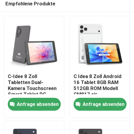
Empfohlene Produkte
C-Idee 8 Zoll
C Idea 8 Zoll Android
Tabletten Dual-
16 Tablet 8GB RAM
Kamera Touchscreen
512GB ROM Modell
Smart Tablet PC
CM817 air
Startseite
CM828
Anfrage absenden
Anfrage absenden
Produkte
Videos