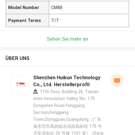
Model Number
CM88
Payment Terms
T/T
Sehen Sie mehr an
ÜBER UNS
Shenzhen Huikun Technology
Co., Ltd. Herstellerprofil
11th floor, Building 26, Tianan
shen Innovation Valley, No. 179
Dongshen Road Fenggang
Section,Fenggang
Town,Dongguan,Guangdong（广东
省东莞市凤岗镇东深路凤岗段 179 号
天安深创谷 26 号楼 1101 室） ,China