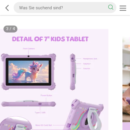
3
/
4