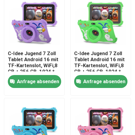
VR Show
Über uns
C-Idee Jugend 7 Zoll
C-Idee Jugend 7 Zoll
Fabrik Tour
Tablet Android 16 mit
Tablet Android 16 mit
TF-Kartenslot, WiFi,8
TF-Kartenslot, WiFi,8
GB + 256 GB, 1024 *
GB + 256 GB, 1024 *
Qualitätskontrolle
600 CM89
600 CM89
Anfrage absenden
Anfrage absenden
Kontakt
Nachrichten
Referenzen