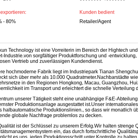
exportieren:
Kunden bedient
 - 80%
Retailer/Agent
kun Technology ist eine Vorreiterin im Bereich der Hightech und 
t-Industrie.von sorgfältiger Produktforschung und -entwicklung
losen Vertrieb und zuverlässigen Kundendienst.
re hochmoderne Fabrik liegt im Industriepark Tianan Sheng
reckt sich über mehr als 10.000 Quadratmeter.Nachbarstädte 
ehrsnetze in den Regionen Hongkong, Macau, Guangzhou, Huizh
mlichkeit im Transport und erleichtert die schnelle Verteilung
entrum unserer Tätigkeit steht eine unabhängige F&E-Abteilung,
nster Produktionsanlage ausgestattet ist.Unser internationales
s halbautomatische Produktionslinien., so dass wir monatlich 
gende globale Nachfrage problemlos zu decken.
ualität ist der Schlüssel zu unserem Erfolg.Wir halten strenge
tätsmanagementsystem ein, das durch fortschrittliche Qualitätsp
licht es uns, jeden Produktionsschritt unter Kontrolle zu halten