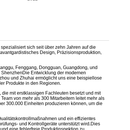
spezialisiert sich seit über zehn Jahren auf die
, avantgardistisches Design, Präzisionsproduktion,
chuanggu, Fenggang, Dongguan, Guangdong, und
wie ShenzhenDie Entwicklung der modernen
ou und Zhuhai ermöglicht uns eine beispiellose
 der Produkte in den Regionen.
 die mit erstklassigen Fachleuten besetzt und mit
 Team von mehr als 300 Mitarbeitern leitet mehr als
über 300.000 Einheiten produzieren können, um die
 Qualitätskontrollmaßnahmen und ein effizientes
rüfungs- und Kontrollgeräte unterstützt wird.Dies
 und eine fehlerfreie Produktinspektion zu