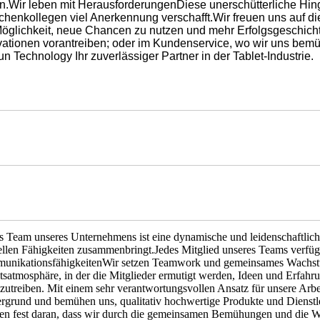
en.Wir leben mit HerausforderungenDiese unerschütterliche Hin
chenkollegen viel Anerkennung verschafft.Wir freuen uns auf d
Möglichkeit, neue Chancen zu nutzen und mehr Erfolgsgeschichte
vationen vorantreiben; oder im Kundenservice, wo wir uns bemüh
n Technology Ihr zuverlässiger Partner in der Tablet-Industrie.
 Team unseres Unternehmens ist eine dynamische und leidenschaftliche
ellen Fähigkeiten zusammenbringt.Jedes Mitglied unseres Teams verfüg
nikationsfähigkeitenWir setzen Teamwork und gemeinsames Wachstu
tsatmosphäre, in der die Mitglieder ermutigt werden, Ideen und Erfa
zutreiben. Mit einem sehr verantwortungsvollen Ansatz für unsere Arbe
rgrund und bemühen uns, qualitativ hochwertige Produkte und Dienstlei
en fest daran, dass wir durch die gemeinsamen Bemühungen und die W