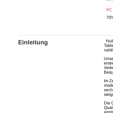
PC 
70%
Einleitung
Hui
Table
naht
Unse
erst
Verk
Beque
Im Z
moder
sech
stei
Die Q
Quali
ermög