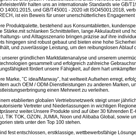
hrleistenWir halten uns an internationale Standards wie GB/T1
ISO 14001:2015, und GB/T45001 - 2020 idt ISO45001:2018, ver
ECH, ist ein Beweis für unser unerschütterliches Engagement fü
re Produktpalette, bestehend aus Konsumtabletten, kundenspezif
 Stärke.mit schlanken Schnittstellen, lange Akkulaufzeit und ho
haltungs- und Alltagsszenario bringen.präzise auf ihre individu
ets hingegen sind robust gebaut und bieten eine hohe Sicherh
hält, und zuverlässige Leistung, um den reibungslosen Ablauf d
 unserer gründlichen Marktdatenanalyse und unserem unermüdli
technologien gesammelt und erfolgreich zahlreiche Gebrauchs
ungsfähigkeit fördert unsere Fähigkeit, auf dem hart umkämpfte
e Marke, "C idea/Manway", hat weltweit Aufsehen erregt, erfolgr
itern auch OEM / ODM-Dienstleistungen zu anderen Marken, un
stleistungserbringung einen Mehrwert zu verleihen.
einem etablierten globalen Vertriebsnetzwerk steigt unser jähr
autorisierte Vertreter und Niederlassungen in wichtigen Regio
tpräsenz weiter.Unsere Produkte sind auf über 30 führenden E-
, TIK TOK, OZON, JUMIA, Noon und Alibaba Global, sowie unsere
gorien stets unter den Top 100 stehen.
sind fest entschlossen, erstklassige, wettbewerbsfähige Lösun