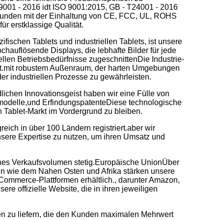
9001 - 2016 idt ISO 9001:2015, GB - T24001 - 2016
bunden mit der Einhaltung von CE, FCC, UL, ROHS
r erstklassige Qualität.
ischen Tablets und industriellen Tablets, ist unsere
chauflösende Displays, die lebhafte Bilder für jede
ellen Betriebsbedürfnisse zugeschnittenDie Industrie-
eit.mit robustem Außenraum, der harten Umgebungen
er industriellen Prozesse zu gewährleisten.
chen Innovationsgeist haben wir eine Fülle von
modelle,und ErfindungspatenteDiese technologische
n Tablet-Markt im Vordergrund zu bleiben.
eich in über 100 Ländern registriert.aber wir
sere Expertise zu nutzen, um ihren Umsatz und
liches Verkaufsvolumen stetig.Europäische UnionÜber
nen wie dem Nahen Osten und Afrika stärken unsere
Commerce-Plattformen erhältlich., darunter Amazon,
 offizielle Website, die in ihren jeweiligen
gen zu liefern, die den Kunden maximalen Mehrwert