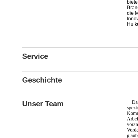
biet
Bran
die 
Inno
Huiku
Service
Geschichte
Unser Team
Das
spezi
Kommu
Arbei
voran
Vorde
glaub