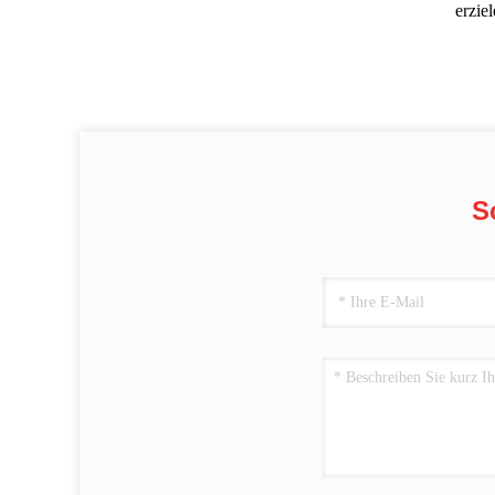
erzie
S