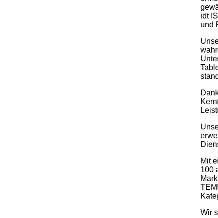
gewä
idt 
und R
Unse
wahre
Unter
Tabl
stand
Dank
Kern
Leist
Unser
erwe
Dien
Mit 
100 
Mark
TEMU
Kate
Wir 