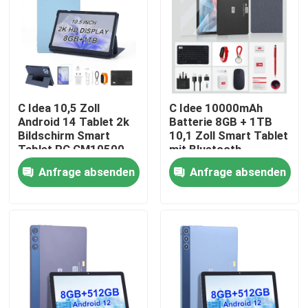
VR Show
Über uns
C Idea 10,5 Zoll
C Idee 10000mAh
Android 14 Tablet 2k
Batterie 8GB + 1TB
Fabrik Tour
Bildschirm Smart
10,1 Zoll Smart Tablet
Tablet PC CM10500
mit Bluetooth
Plus Blau
Tastatur
Qualitätskontrolle
Anfrage absenden
Anfrage absenden
CM8800pLUS
Kontakt
Nachrichten
Referenzen