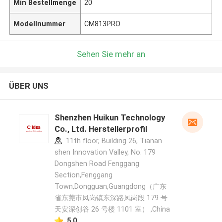
Min Bestellmenge
20
Modellnummer
CM813PRO
Sehen Sie mehr an
ÜBER UNS
Shenzhen Huikun Technology
Co., Ltd. Herstellerprofil
11th floor, Building 26, Tianan
shen Innovation Valley, No. 179
Dongshen Road Fenggang
Section,Fenggang
Town,Dongguan,Guangdong（广东
省东莞市凤岗镇东深路凤岗段 179 号
天安深创谷 26 号楼 1101 室） ,China
5.0