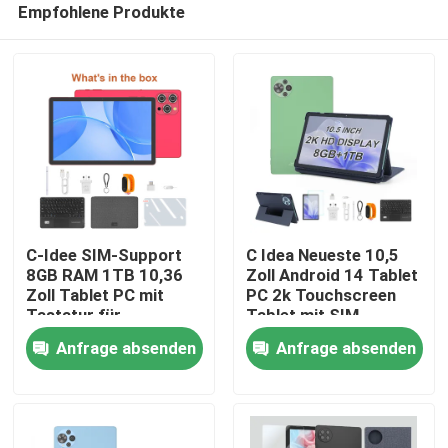
Empfohlene Produkte
C-Idee SIM-Support
C Idea Neueste 10,5
8GB RAM 1TB 10,36
Zoll Android 14 Tablet
Zoll Tablet PC mit
PC 2k Touchscreen
Tastatur für
Tablet mit SIM
Startseite
Studenten CM10016
CM10500 Plus grün
Anfrage absenden
Anfrage absenden
PLUS
Produkte
Videos