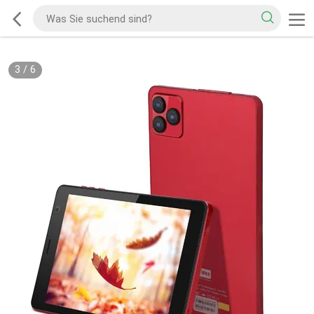
3
/
6