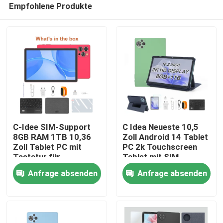
Empfohlene Produkte
C-Idee SIM-Support
C Idea Neueste 10,5
8GB RAM 1TB 10,36
Zoll Android 14 Tablet
Zoll Tablet PC mit
PC 2k Touchscreen
Tastatur für
Tablet mit SIM
Startseite
Studenten CM10016
CM10500 Plus grün
Anfrage absenden
Anfrage absenden
PLUS
Produkte
Videos