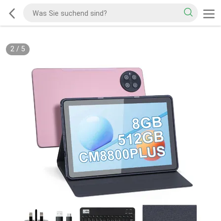
3
/
5