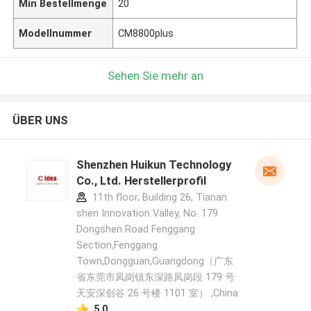
Min Bestellmenge
20
Modellnummer
CM8800plus
Sehen Sie mehr an
ÜBER UNS
Shenzhen Huikun Technology
Co., Ltd. Herstellerprofil
11th floor, Building 26, Tianan
shen Innovation Valley, No. 179
Dongshen Road Fenggang
Section,Fenggang
Town,Dongguan,Guangdong（广东
省东莞市凤岗镇东深路凤岗段 179 号
天安深创谷 26 号楼 1101 室） ,China
5.0