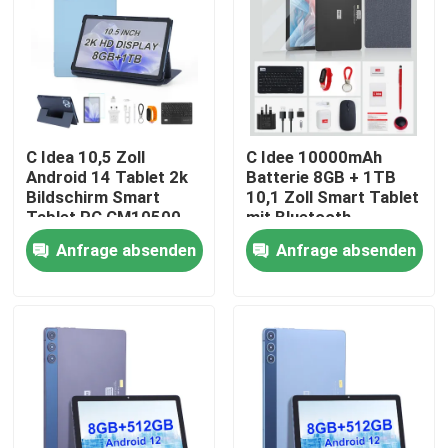
VR Show
Über uns
C Idea 10,5 Zoll
C Idee 10000mAh
Android 14 Tablet 2k
Batterie 8GB + 1TB
Fabrik Tour
Bildschirm Smart
10,1 Zoll Smart Tablet
Tablet PC CM10500
mit Bluetooth
Plus Blau
Tastatur
Qualitätskontrolle
Anfrage absenden
Anfrage absenden
CM8800pLUS
Kontakt
Nachrichten
Referenzen